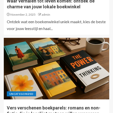
Waar verhalen tot leven komen: ontdek de
charme van jouw lokale boekwinkel
November 2, 2025
admin
Ontdek wat een boekenwinkel uniek maakt, kies de beste
voor jouw leesstijl en haal...
UNCATEGORIZED
Vers verschenen boekparels: romans en non-