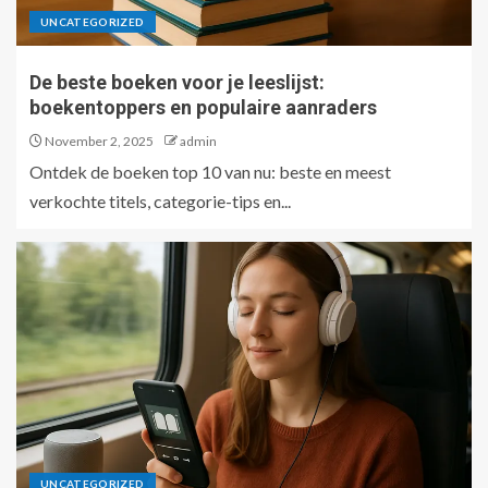
UNCATEGORIZED
De beste boeken voor je leeslijst:
boekentoppers en populaire aanraders
November 2, 2025
admin
Ontdek de boeken top 10 van nu: beste en meest
verkochte titels, categorie-tips en...
UNCATEGORIZED