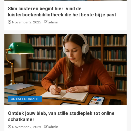
Slim luisteren begint hier: vind de
luisterboekenbibliotheek die het beste bij je past
November 2, 2025
admin
UNCATEGORIZED
Ontdek jouw bieb, van stille studieplek tot online
schatkamer
November 2, 2025
admin