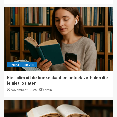
UNCATEGORIZED
Kies slim uit de boekenkast en ontdek verhalen die
je niet loslaten
November 2, 2025
admin