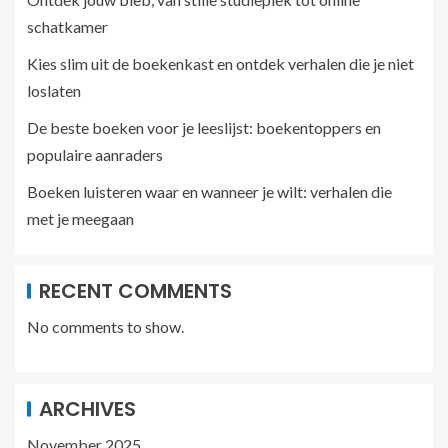
schatkamer
Kies slim uit de boekenkast en ontdek verhalen die je niet
loslaten
De beste boeken voor je leeslijst: boekentoppers en
populaire aanraders
Boeken luisteren waar en wanneer je wilt: verhalen die
met je meegaan
RECENT COMMENTS
No comments to show.
ARCHIVES
November 2025