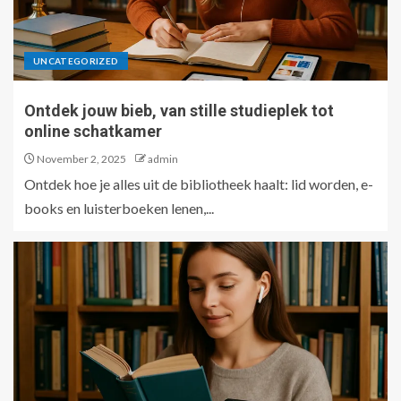
UNCATEGORIZED
Ontdek jouw bieb, van stille studieplek tot
online schatkamer
November 2, 2025
admin
Ontdek hoe je alles uit de bibliotheek haalt: lid worden, e-
books en luisterboeken lenen,...