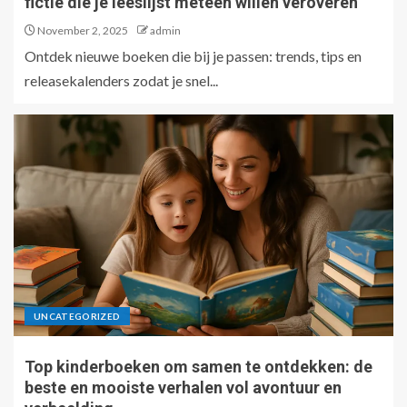
fictie die je leeslijst meteen willen veroveren
November 2, 2025
admin
Ontdek nieuwe boeken die bij je passen: trends, tips en
releasekalenders zodat je snel...
UNCATEGORIZED
Top kinderboeken om samen te ontdekken: de
beste en mooiste verhalen vol avontuur en