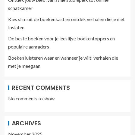
schatkamer
Kies slim uit de boekenkast en ontdek verhalen die je niet
loslaten
De beste boeken voor je leeslijst: boekentoppers en
populaire aanraders
Boeken luisteren waar en wanneer je wilt: verhalen die
met je meegaan
RECENT COMMENTS
No comments to show.
ARCHIVES
November 2025