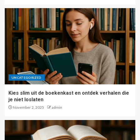
UNCATEGORIZED
Kies slim uit de boekenkast en ontdek verhalen die
je niet loslaten
November 2, 2025
admin