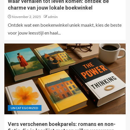
Waar verhalen tot leven komen: ontdek de
charme van jouw lokale boekwinkel
November 2, 2025
admin
Ontdek wat een boekenwinkel uniek maakt, kies de beste
voor jouw leesstijl en haal...
UNCATEGORIZED
Vers verschenen boekparels: romans en non-