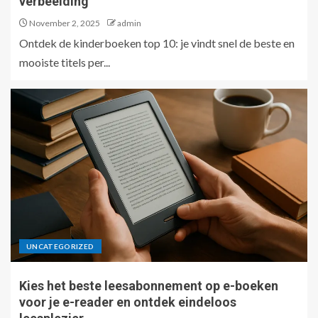
verbeelding
November 2, 2025
admin
Ontdek de kinderboeken top 10: je vindt snel de beste en
mooiste titels per...
UNCATEGORIZED
Kies het beste leesabonnement op e-boeken
voor je e-reader en ontdek eindeloos