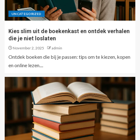
UNCATEGORIZED
Kies slim uit de boekenkast en ontdek verhalen
die je niet loslaten
November 2, 2025
admin
Ontdek boeken die bij je passen: tips om te kiezen, kopen
en online lezen....