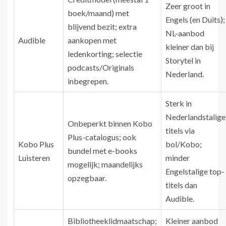
Zeer groot in
boek/maand) met
Engels (en Duits);
blijvend bezit; extra
NL-aanbod
Audible
aankopen met
kleiner dan bij
ledenkorting; selectie
Storytel in
podcasts/Originals
Nederland.
inbegrepen.
Sterk in
Nederlandstalige
Onbeperkt binnen Kobo
titels via
Plus-catalogus; ook
Kobo Plus
bol/Kobo;
bundel met e-books
Luisteren
minder
mogelijk; maandelijks
Engelstalige top-
opzegbaar.
titels dan
Audible.
Bibliotheeklidmaatschap;
Kleiner aanbod