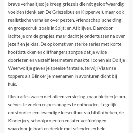
brave verhaaltjes; je kreeg griezels die nét geloofwaardig
voelden (denk aan De Griezelbus en Kippenvel), maar ook
realistische verhalen over pesten, vriendschap, scheiding
en groepsdruk, zoals in Spijt! en Afblijven. Daardoor
lachte je om de grapjes, maar dacht je ondertussen na over
jezelf en je klas. De opkomst van sterke series met korte
hoofdstukken en cliffhangers zorgde dat je wilde
doorlezen en vanzelf leesmeters maakte. Iconen als Dolfje
Weerwolfje gaven je speelse fantasie, terwijl Vlaamse
toppers als Blinker je meenamen in avonturen dicht bij
huis.
Illustraties waren niet alleen versiering, maar hielpen je om
scènes te voelen en personages te onthouden. Tegelijk
ontstond er een levendige leescultuur via bibliotheken, de
Kinderjury, schoolprojecten en later verfilmingen,
waardoor je boeken deelde met vrienden en hele