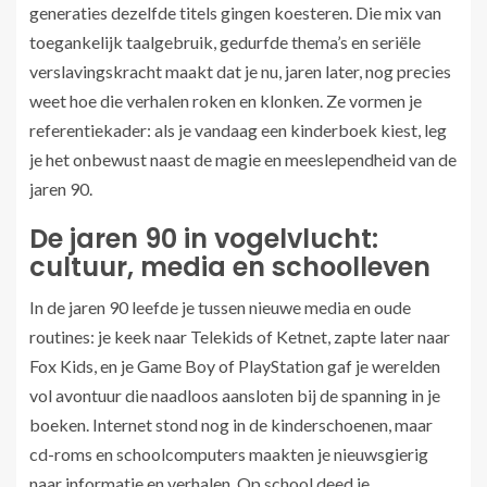
generaties dezelfde titels gingen koesteren. Die mix van
toegankelijk taalgebruik, gedurfde thema’s en seriële
verslavingskracht maakt dat je nu, jaren later, nog precies
weet hoe die verhalen roken en klonken. Ze vormen je
referentiekader: als je vandaag een kinderboek kiest, leg
je het onbewust naast de magie en meeslependheid van de
jaren 90.
De jaren 90 in vogelvlucht:
cultuur, media en schoolleven
In de jaren 90 leefde je tussen nieuwe media en oude
routines: je keek naar Telekids of Ketnet, zapte later naar
Fox Kids, en je Game Boy of PlayStation gaf je werelden
vol avontuur die naadloos aansloten bij de spanning in je
boeken. Internet stond nog in de kinderschoenen, maar
cd-roms en schoolcomputers maakten je nieuwsgierig
naar informatie en verhalen. Op school deed je