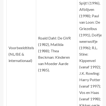
Spijt! (1996),
Afblijven
(1998); Paul
van Loon: De
Griezelbus
(1991), Dolfje
Roald Dahl: De GVR
weerwolfje
(1982), Matilda
Voorbeeldtitels
(1996); R.L.
(1988); Thea
(NL/BE &
Stine:
Beckman: Kinderen
internationaal)
Kippenvel
van Moeder Aarde
(vanaf 1992);
(1985).
J.K. Rowling:
Harry Potter
(vanaf 1997);
Vos en Haas
(vanaf 1998);
Kikker-serie