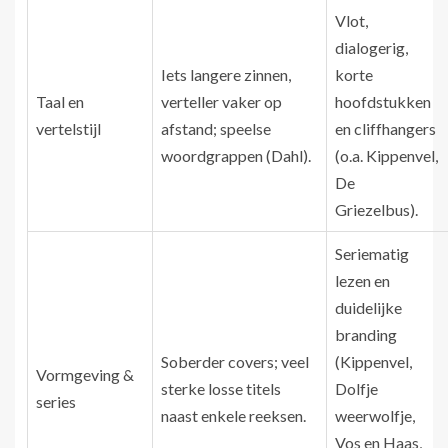
Vlot,
dialogerig,
Iets langere zinnen,
korte
Taal en
verteller vaker op
hoofdstukken
vertelstijl
afstand; speelse
en cliffhangers
woordgrappen (Dahl).
(o.a. Kippenvel,
De
Griezelbus).
Seriematig
lezen en
duidelijke
branding
Soberder covers; veel
(Kippenvel,
Vormgeving &
sterke losse titels
Dolfje
series
naast enkele reeksen.
weerwolfje,
Vos en Haas,