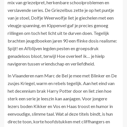
mix van griezelpret, herkenbare schoolproblemen en
verslavende series. De Griezelbus zette je op het puntje
van je stoel, Dolfje Weerwolfje liet je giechelen met een
vleugje spanning, en Kippenvel gaf je precies genoeg
rillingen om toch het licht uit te durven doen. Tegelijk
brachten jeugdboeken jaren 90 een flinke dosis realisme:
Spijt! en Afblijven legden pesten en groepsdruk
genadeloos bloot, terwijl Hoe overleef ik… je hielp
navigeren tussen vriendschap en verliefdheid.
In Vlaanderen nam Marc de Bel je mee met Blinker en De
zusjes Kriegel, warm en rebels tegelijk. Aan het eind van
het decennium brak Harry Potter door en liet zien hoe
sterk een serie je leeszin kan aanjagen. Voor jongere
lezers boden Kikker en Vos en Haas troost en humor in
eenvoudige, slimme taal. Wat al deze titels bindt, is hun
directe toon, korte hoofdstukken met cliffhangers en