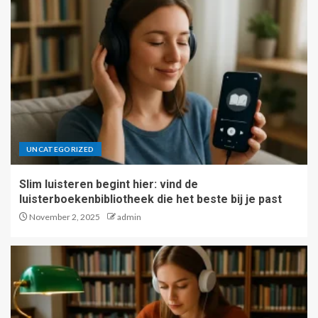
UNCATEGORIZED
Slim luisteren begint hier: vind de
luisterboekenbibliotheek die het beste bij je past
November 2, 2025
admin