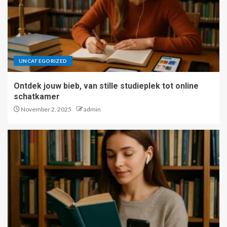
UNCATEGORIZED
Ontdek jouw bieb, van stille studieplek tot online
schatkamer
November 2, 2025
admin