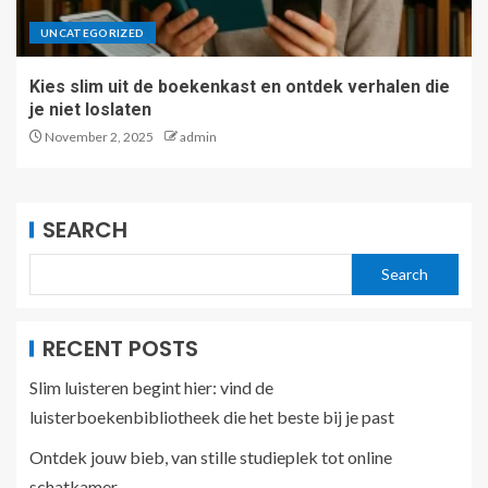
UNCATEGORIZED
Kies slim uit de boekenkast en ontdek verhalen die
je niet loslaten
November 2, 2025
admin
SEARCH
Search
RECENT POSTS
Slim luisteren begint hier: vind de
luisterboekenbibliotheek die het beste bij je past
Ontdek jouw bieb, van stille studieplek tot online
schatkamer